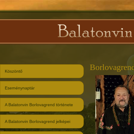
Borlovagrend
Köszöntő
Eseménynaptár
A Balatonvin Borlovagrend története
A Balatonvin Borlovagrend jelképei