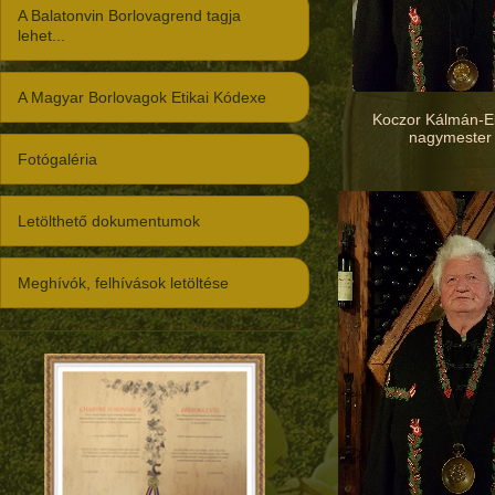
A Balatonvin Borlovagrend tagja
lehet...
A Magyar Borlovagok Etikai Kódexe
Koczor Kálmán-E
nagymester
Fotógaléria
Letölthető dokumentumok
Meghívók, felhívások letöltése